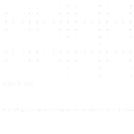
Welche Displays
Jeder Bildschirm im Innenraum
Vom gebogenen Curved-Display bis zum digitalen Cockpit – für Premi
Porsche Cayenne